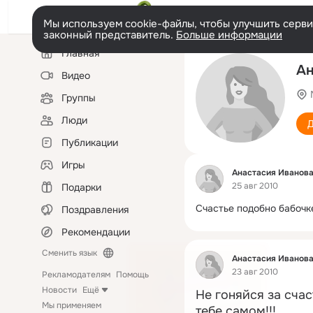
Мы используем cookie-файлы, чтобы улучшить сервис
законный представитель.
Больше информации
Левая
Главная
колонка
Ан
Видео
Группы
Люди
Д
Публикации
Игры
Фид
Анастасия Иванов
25 авг 2010
Подарки
Счастье подобно бабочк
Поздравления
Рекомендации
Сменить язык
Фид
Анастасия Иванов
23 авг 2010
Рекламодателям
Помощь
Новости
Ещё
Не гоняйся за счас
Мы применяем
тебе самом!!!