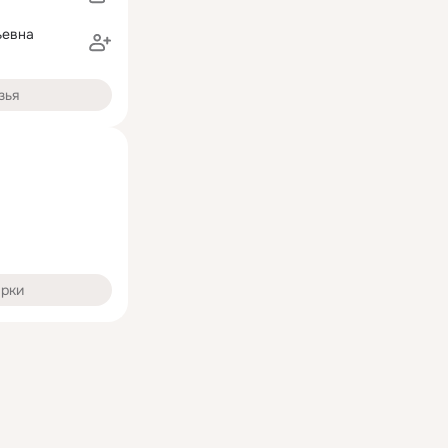
ьевна
зья
арки