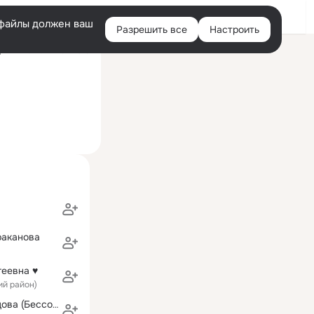
Войти
e-файлы должен ваш
Разрешить все
Настроить
Правая
ий визит: 14 ноя 2018
колонка
раканова
геевна ♥
ий район)
Лариса Кузнецова (Бессонова)