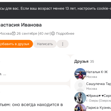
ы для вас. Если ваш возраст менее 13 лет, настроить cooki
Последн
астасия Иванова
Москва
26 сентября (40 лет)
Подробнее
обавить в друзья
Написать
Друзья
а
35
Наталья К-Ж
е.
 ...
Москва
Сашулечка Та
Москва
а
♥Ирина♥ ♥Сер
г. Озеры (Озерск
тьем: оно всегда находится в 