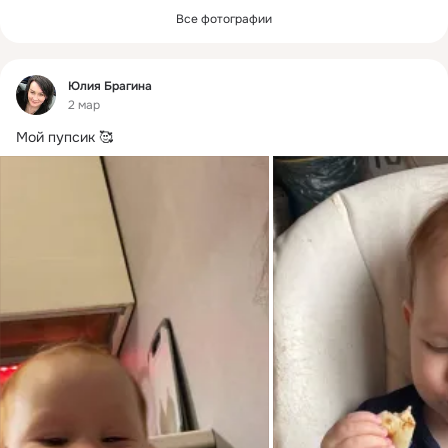
Все фотографии
Фид
Юлия Брагина
2 мар
Мой пупсик 🥰