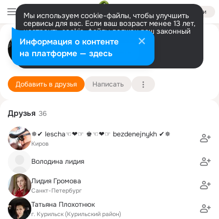
Войти
Мы используем cookie-файлы, чтобы улучшить
сервисы для вас. Если ваш возраст менее 13 лет,
настроить cookie-файлы должен ваш законный
Юлия Брагина
представитель.
Больше информации
Информация о контенте
Разрешить все
Настроить
на платформе — здесь
СПб
5 ноября (44 года)
233 школа
Подробнее
Добавить в друзья
Написать
Друзья
36
✵✔ lescha☜❤☞ ♚☜❤☞ bezdenejnykh ✔✵
Киров
Володина лидия
Лидия Громова
Санкт-Петербург
Татьяна Плохотнюк
г. Курильск (Курильский район)