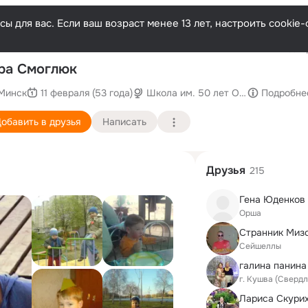
ы для вас. Если ваш возраст менее 13 лет, настроить cooki
Послед
ра Смоглюк
Минск
11 февраля (53 года)
Школа им. 50 лет Октября
Подробне
обавить в друзья
Написать
Друзья
215
Гена Юденков
Орша
Странник Миз
Сейшеллы
галина панина
г. Кушва (Сверд
Лариса Скури