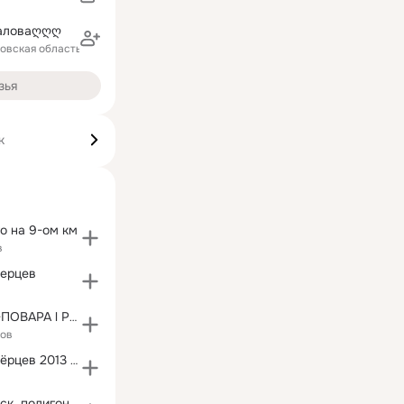
аловаღღღ
ловская область)
зья
к
о на 9-ом км
в
зерцев
Записки ШЕФ-ПОВАРА l Рецепты ☚(ړײ)✌
ков
Встреча Приозёрцев 2013 год.База Можайское море
Город Приозёрск, полигон Сары-Шаган