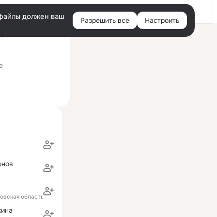
Войти
e-файлы должен ваш
Разрешить все
Настроить
Правая
ний визит: 11 ноя 2021
колонка
е
онов
ловская область)
хина