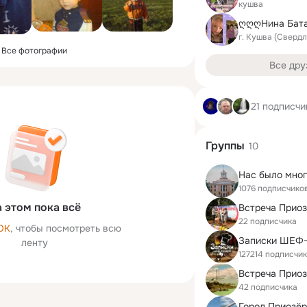
кушва
ღღღНина Бат
г. Кушва (Сверд
Все фотографии
Все дру
21 подписчи
Группы
10
Нас было мног
1076 подписчико
 этом пока всё
Встреча Прио
22 подписчика
ОК
, чтобы посмотреть всю
ленту
127214 подписчи
42 подписчика