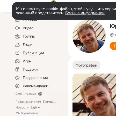
Мы используем cookie-файлы, чтобы улучшить сервис
законный представитель.
Больше информации
Левая
Главная
колонка
Ю
Видео
Группы
Люди
Д
Публикации
Игры
Фотографии
Подарки
Поздравления
Рекомендации
Сменить язык
Рекламодателям
Помощь
Новости
Ещё
Мы применяем