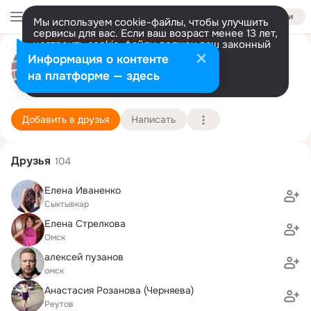
Войти
Мы используем cookie-файлы, чтобы улучшить
сервисы для вас. Если ваш возраст менее 13 лет,
настроить cookie-файлы должен ваш законный
Дарья Иванова
представитель.
Больше информации
Информация о контенте
Разрешить все
Настроить
на платформе — здесь
Москва
15 мая (39 лет)
3 школа
Подробнее
Добавить в друзья
Написать
Друзья
104
Елена Иваненко
Сыктывкар
Елена Стрелкова
Омск
алексей пузанов
омск
Анастасия Розанова (Черняева)
Реутов