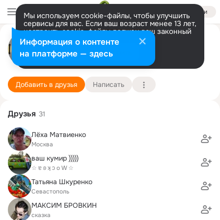
Войти
Мы используем cookie-файлы, чтобы улучшить
сервисы для вас. Если ваш возраст менее 13 лет,
настроить cookie-файлы должен ваш законный
Иван Пучков
представитель.
Больше информации
Информация о контенте
Разрешить все
Настроить
на платформе — здесь
Москва
7 апреля (45 лет)
МИРЭА, Московский государственный техническ
Подробнее
Добавить в друзья
Написать
Друзья
31
Лёха Матвиенко
Москва
ваш кумир )))))
☆ ɐ ʚ ʞ ɔ о W ☆
Татьяна Шкуренко
Севастополь
МАКСИМ БРОВКИН
сказка