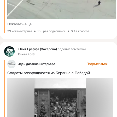
Показать еще
39 комментариев
160 раз поделились
3.4K классов
Фид
Юлия Граффа (Захарова)
поделилась темой
13 мая 2018
Подписаться
Идеи дизайна интерьера!
Солдаты возвращаются из Берлина с Победой.
 ...