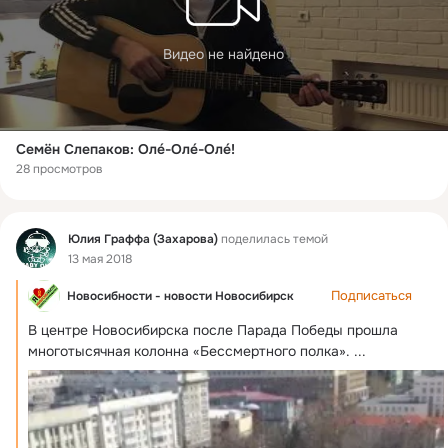
Видео не найдено
Семён Слепаков: Олé-Олé-Олé!
28 просмотров
Фид
Юлия Граффа (Захарова)
поделилась темой
13 мая 2018
Подписаться
Новосибности - новости Новосибирск
В центре Новосибирска после Парада Победы прошла 
многотысячная колонна «Бессмертного полка».
 ...