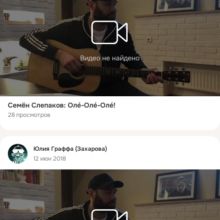
Видео не найдено
Семён Слепаков: Олé-Олé-Олé!
28 просмотров
Фид
Юлия Граффа (Захарова)
12 июн 2018