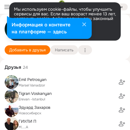
Войти
Мы используем cookie-файлы, чтобы улучшить
сервисы для вас. Если ваш возраст менее 13 лет,
настроить cookie-файлы должен ваш законный
Юлия Граффа (Захарова)
представитель.
Больше информации
Информация о контенте
Разрешить все
Настроить
на платформе — здесь
Новосибирск
29 июня (49 лет)
4 школа им. А. Пушкина
Подробнее
Добавить в друзья
Написать
Друзья
24
Emil Petrosyan
Marsel Vanadzor
Tigran Voskanyan
Erevan -Istanbul
Эдуард Захаров
Новосибирск
ГИУЛИ П
М.....А