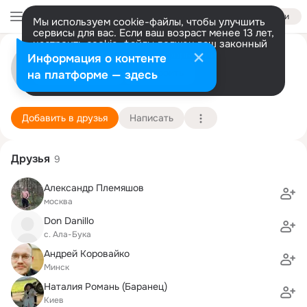
Войти
Мы используем cookie-файлы, чтобы улучшить
сервисы для вас. Если ваш возраст менее 13 лет,
настроить cookie-файлы должен ваш законный
Александр Корнюхин
представитель.
Больше информации
Информация о контенте
Разрешить все
Настроить
на платформе — здесь
Санкт-Петербург
30 декабря (51 год)
СПбГЭТУ "ЛЭТИ", Санкт-Петербургский государ
Подробнее
Добавить в друзья
Написать
Друзья
9
Александр Племяшов
москва
Don Danillo
с. Ала-Бука
Андрей Коровайко
Минск
Наталия Романь (Баранец)
Киев