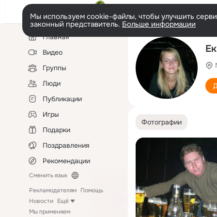
Мы используем cookie-файлы, чтобы улучшить сервис
законный представитель.
Больше информации
Левая
Главная
колонка
Ек
Видео
Группы
Люди
Д
Публикации
Игры
Фотографии
Подарки
Поздравления
Рекомендации
Сменить язык
Рекламодателям
Помощь
Новости
Ещё
Мы применяем