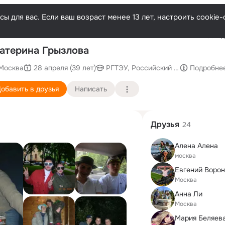
ы для вас. Если ваш возраст менее 13 лет, настроить cooki
Последн
атерина Грызлова
Москва
28 апреля (39 лет)
РГТЭУ, Российский государственн
Подробне
обавить в друзья
Написать
Друзья
24
Алена Алена
москва
Евгений Воро
Москва
Анна Ли
Москва
Мария Беляев