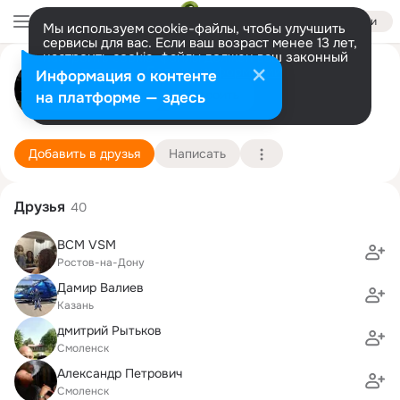
Войти
Мы используем cookie-файлы, чтобы улучшить
сервисы для вас. Если ваш возраст менее 13 лет,
настроить cookie-файлы должен ваш законный
Сергей Тангатаров
представитель.
Больше информации
Информация о контенте
Разрешить все
Настроить
на платформе — здесь
Ростов-на-Дону
5 августа (49 лет)
3 школа
Подробнее
Добавить в друзья
Написать
Друзья
40
ВСМ VSM
Ростов-на-Дону
Дамир Валиев
Казань
дмитрий Рытьков
Смоленск
Александр Петрович
Смоленск