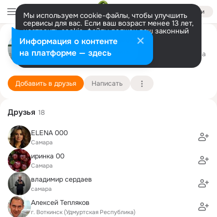
Войти
Мы используем cookie-файлы, чтобы улучшить
сервисы для вас. Если ваш возраст менее 13 лет,
настроить cookie-файлы должен ваш законный
Виктор Прокофьев
представитель.
Больше информации
Информация о контенте
Разрешить все
Настроить
на платформе — здесь
Самара
29 сентября (53 года)
94 школа
Подробнее
Добавить в друзья
Написать
Друзья
18
ELENA 000
Самара
иринка 00
Самара
владимир сердаев
самара
Алексей Тепляков
г. Воткинск (Удмуртская Республика)