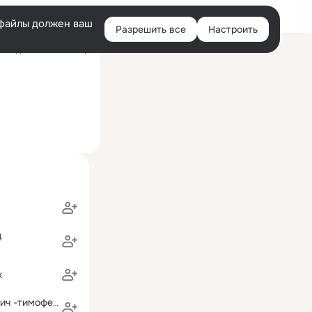
Войти
e-файлы должен ваш
Разрешить все
Настроить
Правая
следний визит: 15 апр
колонка
ц
х
марина грасевич -тимофеева