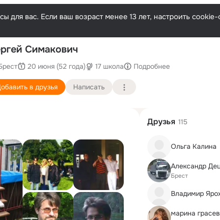
ы для вас. Если ваш возраст менее 13 лет, настроить cooki
По
ргей Симакович
Брест
20 июня (52 года)
17 школа
Подробнее
обавить в друзья
Написать
Друзья
115
Ольга Калина
Александр Де
Брест
Владимир Яро