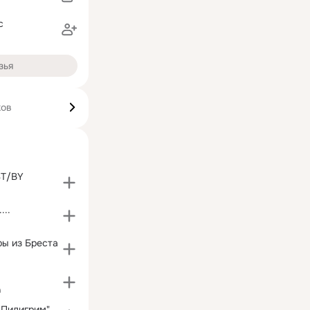
с
зья
ков
ST/BY
...
ры из Бреста
а
"Турагентство Пилигрим" в Бресте