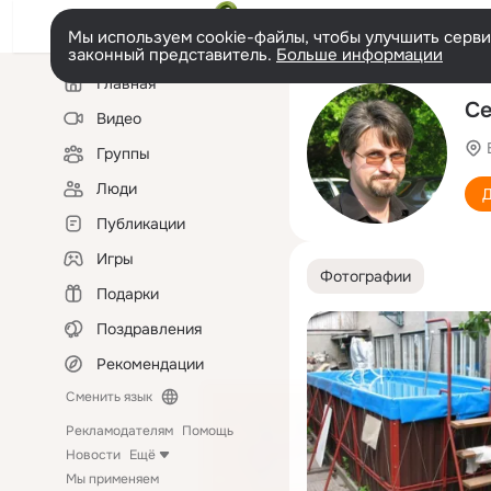
Мы используем cookie-файлы, чтобы улучшить сервис
законный представитель.
Больше информации
Левая
Главная
колонка
Се
Видео
Группы
Люди
Д
Публикации
Игры
Фотографии
Подарки
Поздравления
Рекомендации
Сменить язык
Рекламодателям
Помощь
Новости
Ещё
Мы применяем