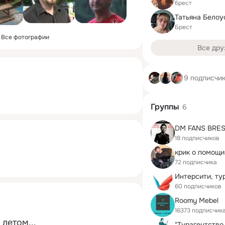
брест
Татьяна Белоу
Брест
Все фотографии
Все дру
9 подписчи
Группы
6
DM FANS BRE
18 подписчиков
крик о помощи.
72 подписчика
Интерсити, ту
60 подписчиков
Roomy Mebel
16373 подписчик
летом...