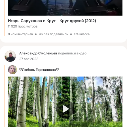
Игорь Саруханов и Круг - Круг друзей (2012)
11 929 просмотров
8 комментариев
46 раз поделились
174 класса
Фид
Александр Смоленцев
поделился видео
27 авг 2023
♡Любовь Германовна♡