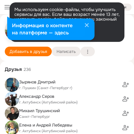
Войти
Мы используем cookie-файлы, чтобы улучшить
сервисы для вас. Если ваш возраст менее 13 лет,
настроить cookie-файлы должен ваш законный
Александр Смоленцев
представитель.
Больше информации
Информация о контенте
Разрешить все
Настроить
на платформе — здесь
Санкт-Петербург
8 января (56 лет)
6 школа
Подробнее
Добавить в друзья
Написать
Друзья
236
Зырянов Дмитрий
г. Пушкин (Санкт-Петербург г)
Александр Серов
г. Ахтубинск (Ахтубинский район)
Михаил Трушинский
Санкт-Петербург
Елена и Андрей Лебедевы
г. Ахтубинск (Ахтубинский район)