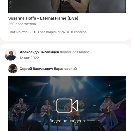
Susanna Hoffs - Eternal Flame (Live)
350 просмотров
1 комментарий
1 раз поделились
8 классов
Фид
Александр Смоленцев
поделился видео
12 авг 2022
Сергей Васильевич Барановский
Видео не найдено