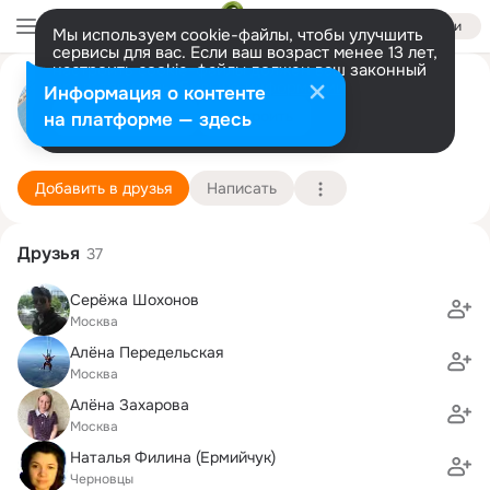
Войти
Мы используем cookie-файлы, чтобы улучшить
сервисы для вас. Если ваш возраст менее 13 лет,
настроить cookie-файлы должен ваш законный
Анна Жукова (Рапетова)
представитель.
Больше информации
Информация о контенте
Разрешить все
Настроить
на платформе — здесь
Москва
18 мая (38 лет)
1168 школа
Подробнее
Добавить в друзья
Написать
Друзья
37
Серёжа Шохонов
Москва
Алёна Передельская
Москва
Алёна Захарова
Москва
Наталья Филина (Ермийчук)
Черновцы