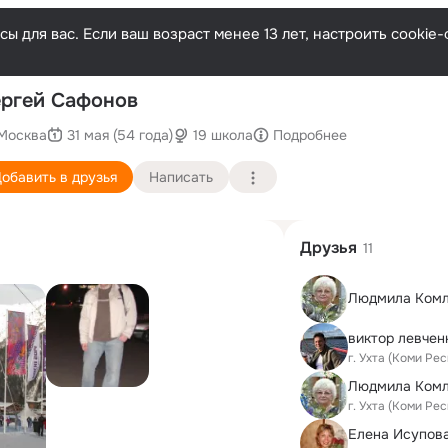
ы для вас. Если ваш возраст менее 13 лет, настроить cooki
П
ргей Сафонов
Москва
31 мая (54 года)
19 школа
Подробнее
обавить в друзья
Написать
Друзья
11
Людмила Ком
виктор левчен
г. Ухта (Коми Ре
Людмила Ком
г. Ухта (Коми Ре