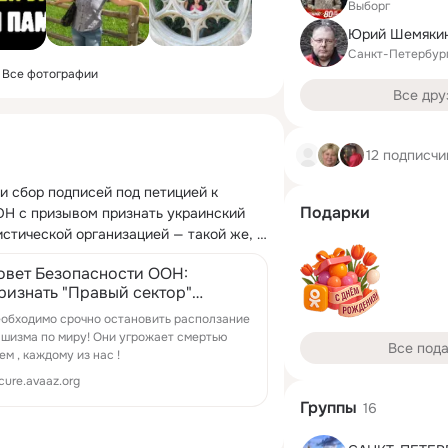
Выборг
Юрий Шемяки
Санкт-Петербур
Все фотографии
Все дру
12 подписчи
и сбор подписей под петицией к 
Подарки
Н с призывом признать украинский 
стической организацией — такой же, 
овет Безопасности ООН:
ризнать "Правый сектор"
еррористической организацией
обходимо срочно остановить расползание
акой же как Аль Каида
шизма по миру! Они угрожает смертью
Все под
ем , каждому из нас !
cure.avaaz.org
Группы
16