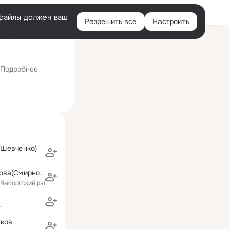
Войти
e-файлы должен ваш
Разрешить все
Настроить
Правая
следний визит: 19 июл
колонка
Западный институт управления Российской академии народного 
Подробнее
(Шевченко)
Надежда Громова(Смирнова)
(Выборгский район)
г
ков