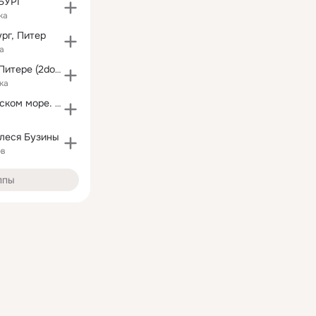
БУРГ
ка
рг, Питер
а
Интересное в Питере (2do2go.ru)
ка
Отдых на Азовском море. Станица Голубицкая
леся Бузины
ов
ппы