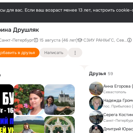
ы для вас. Если ваш возраст менее 13 лет, настроить cooki
По
ина Друшляк
Санкт-Петербург
15 августа (46 лет)
СЗИУ РАНХиГС, Северо-
обавить в друзья
Написать
Друзья
59
а
Анна Егорова 
Севастополь
пос. Прибылово 
Серега Костин
Санкт-Петербур
Дмитрий Юрас