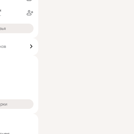
н
г
зья
ков
арки