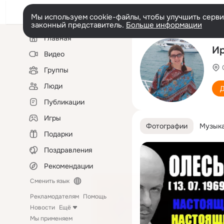
Мы используем cookie-файлы, чтобы улучшить сервис
законный представитель.
Больше информации
Левая
Главная
колонка
Ир
Видео
Группы
Люди
Д
Публикации
Игры
Фотографии
Музык
Подарки
Поздравления
Рекомендации
Сменить язык
Рекламодателям
Помощь
Новости
Ещё
Мы применяем