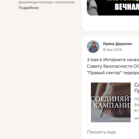
рекомендательные технологии
Подробнее
Фид
Ирина Друшляк
8 мая 2014
3 мая в Интернете начал
Совету безопасности ОО
"Правый сектор" террори
как "Аль-Каида".
 ...
С
П
т
Не
т
фа
вс
se
Показать еще