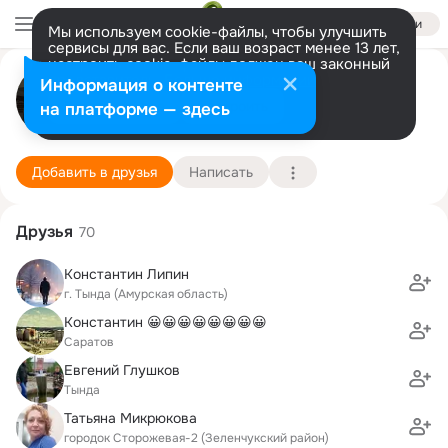
Войти
Мы используем cookie-файлы, чтобы улучшить
сервисы для вас. Если ваш возраст менее 13 лет,
настроить cookie-файлы должен ваш законный
Денис Жданов
представитель.
Больше информации
Информация о контенте
Разрешить все
Настроить
на платформе — здесь
Санкт-Петербург
10 февраля (46 лет)
Гимназия №1
Подробнее
Добавить в друзья
Написать
Друзья
70
Константин Липин
г. Тында (Амурская область)
Константин 😀😀😀😀😀😀😀😀
Саратов
Евгений Глушков
Тында
Татьяна Микрюкова
городок Сторожевая-2 (Зеленчукский район)