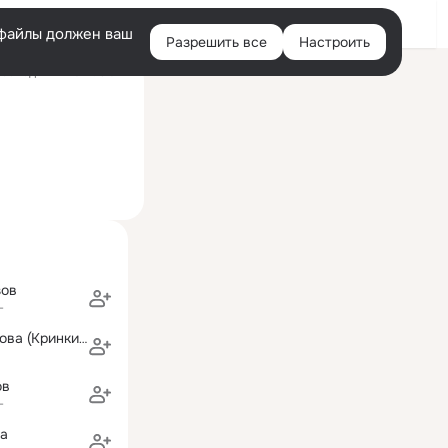
Войти
e-файлы должен ваш
Разрешить все
Настроить
Правая
оследний визит: 3 авг
колонка
зов
г
Марина Лысикова (Кринкина)
ов
г
ва