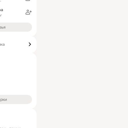
г
ва
г
зья
ика
арки