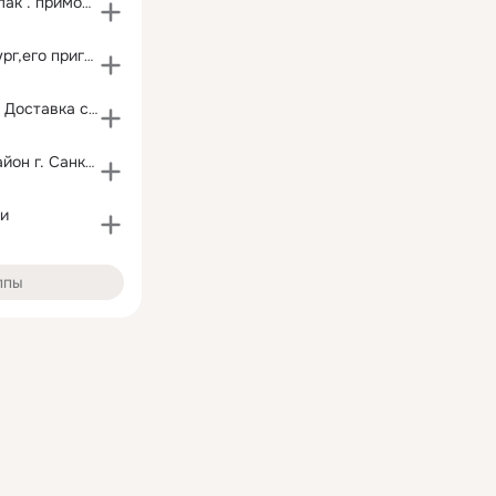
маникюр гель лак . приморский район
Санкт-Петербург,его пригороды и Ленобласть
""STAR SUSHI"" Доставка суши Приморский район
Приморский район г. Санкт-Петербурга
и
ппы