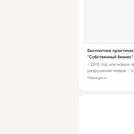
Бесплатное практическ
"Собственный бизнес" 
- 2015 год или новые п
разрушение мифов - 3
(идею) - Что такое то
lifeplayer.ru
идеи для б...