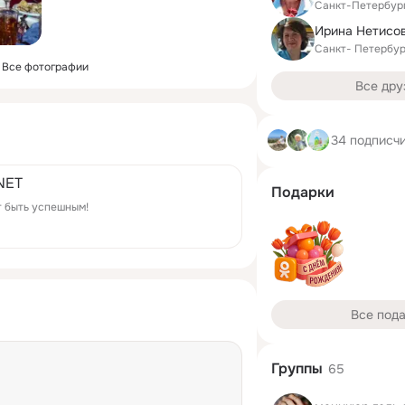
Санкт-Петербур
Ирина Нетисо
Санкт- Петербур
Все фотографии
Все дру
34 подписч
NET
Подарки
т быть успешным!
Все под
Группы
65