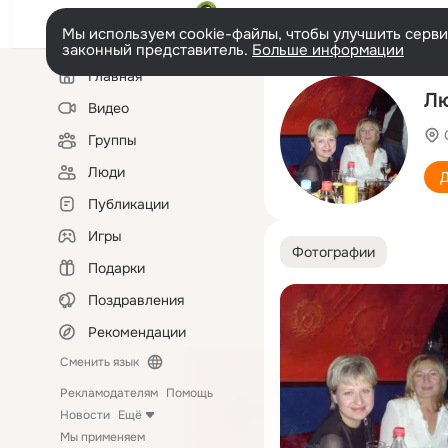
Мы используем cookie-файлы, чтобы улучшить сервис
законный представитель.
Больше информации
Левая
Главная
колонка
Лю
Видео
Группы
Люди
Д
Публикации
Игры
Фотографии
Подарки
Поздравления
Рекомендации
Сменить язык
Рекламодателям
Помощь
Новости
Ещё
Мы применяем