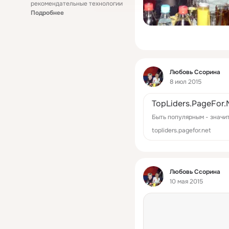
рекомендательные технологии
Подробнее
Фид
Любовь Ссорина
8 июл 2015
TopLiders.PageFor.
Быть популярным - значи
topliders.pagefor.net
Фид
Любовь Ссорина
10 мая 2015