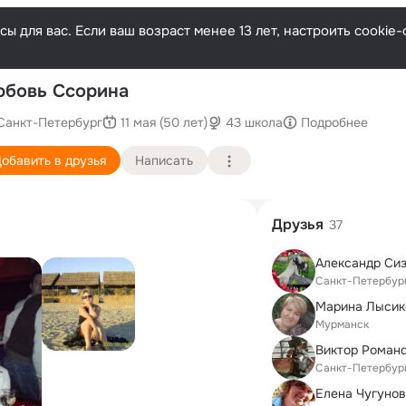
ы для вас. Если ваш возраст менее 13 лет, настроить cooki
П
бовь Ссорина
Санкт-Петербург
11 мая (50 лет)
43 школа
Подробнее
обавить в друзья
Написать
Друзья
37
Александр Си
Санкт-Петербур
Мурманск
Виктор Роман
Санкт-Петербур
Елена Чугуно