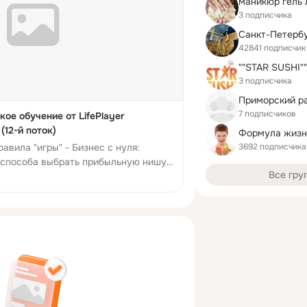
3 подписчика
42841 подписчик
3 подписчика
7 подписчиков
ое обучение от LifePlayer
(12-й поток)
Формула жизн
3692 подписчика
равила "игры" - Бизнес с нуля:
 способа выбрать прибыльную нишу
Все гру
вар "Спичка" - Формула 5Э в выборе