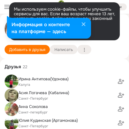
Войти
Мы используем cookie-файлы, чтобы улучшить
сервисы для вас. Если ваш возраст менее 13 лет,
настроить cookie-файлы должен ваш законный
Светлана Гурьева
представитель.
Больше информации
Информация о контенте
Разрешить все
Настроить
на платформе — здесь
Санкт-Петербург
3 декабря (48 лет)
49 школа
Подробнее
Добавить в друзья
Написать
Друзья
22
Ирина Антипова(Удонова)
Калуга
Асия Логачева (Кабалина)
Санкт-Петербург
Анна Соколова
Санкт-петербург
Юлия Кудинская (Артамонова)
Санкт-Петербург