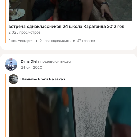
встреча одноклассников 24 школа Караганда 2012 год
2 025 просмотров
2 комментария
2 раза поделились
47 классов
Фид
Dima Diehl
поделился видео
24 окт 2020
Шамиль- Ножи На заказ