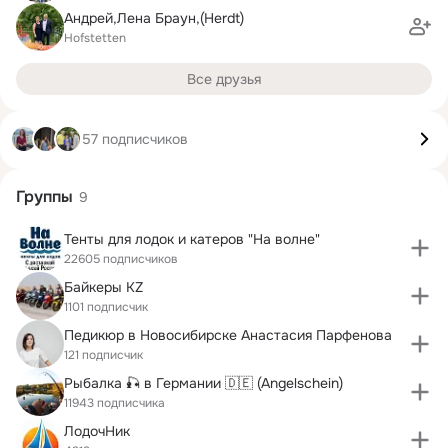
Андрей,Лена Браун,(Herdt)
Hofstetten
Все друзья
57 подписчиков
Группы
9
Тенты для лодок и катеров "На волне"
22605 подписчиков
Байкеры KZ
1101 подписчик
Педикюр в Новосибирске Анастасия Парфенова
121 подписчик
Рыбалка 🎣 в Германии 🇩🇪 (Angelschein)
11943 подписчика
ЛодочНик