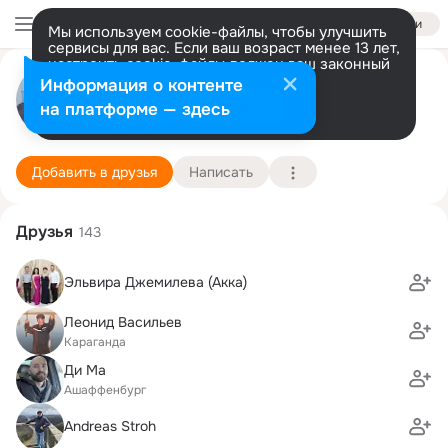
Войти
Мы используем cookie-файлы, чтобы улучшить
сервисы для вас. Если ваш возраст менее 13 лет,
настроить cookie-файлы должен ваш законный
Dima Diehl
представитель.
Больше информации
Информация о контенте
Разрешить все
Настроить
на платформе — здесь
Aschaffenburg
18 декабря (45 лет)
25 школа
Подробнее
Добавить в друзья
Написать
Друзья
143
Эльвира Джемилева (Акка)
Леонид Васильев
Караганда
Ди Ма
Ашаффенбург
Andreas Stroh