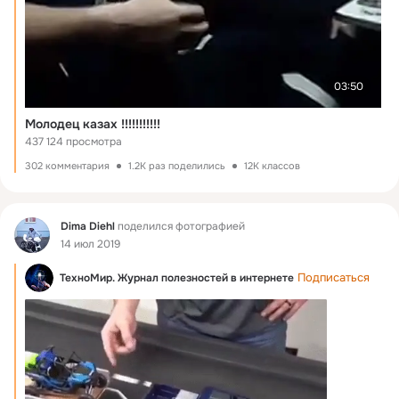
03:50
Молодец казах !!!!!!!!!!!
437 124 просмотра
302 комментария
1.2K раз поделились
12K классов
Фид
Dima Diehl
поделился фотографией
14 июл 2019
Подписаться
ТехноМир. Журнал полезностей в интернете