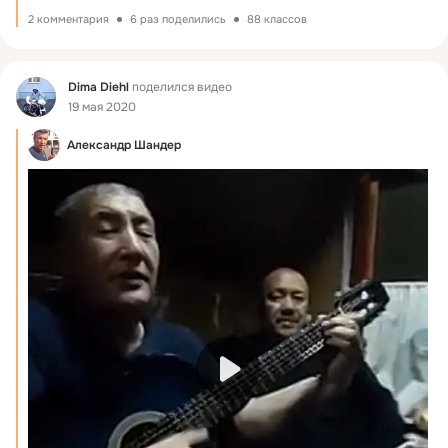
2 комментария
6 раз поделились
88 классов
Фид
Dima Diehl
поделился видео
19 мая 2020
Александр Шандер