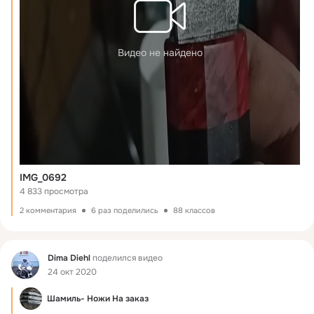
Видео не найдено
IMG_0692
4 833 просмотра
2 комментария
6 раз поделились
88 классов
Фид
Dima Diehl
поделился видео
24 окт 2020
Шамиль- Ножи На заказ