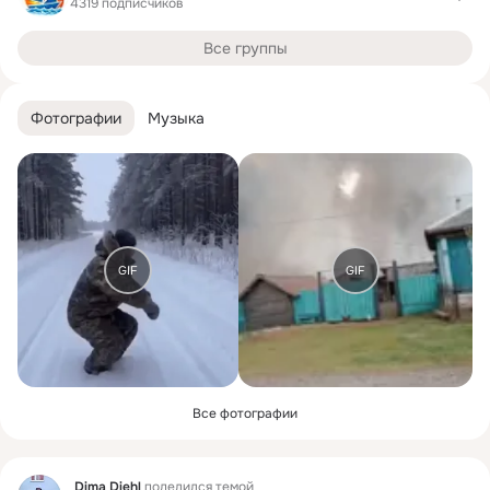
4319 подписчиков
Все группы
Фотографии
Музыка
GIF
GIF
Все фотографии
Фид
Dima Diehl
поделился темой