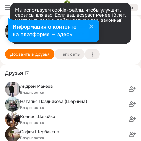
Войти
Мы используем cookie-файлы, чтобы улучшить
сервисы для вас. Если ваш возраст менее 13 лет,
настроить cookie-файлы должен ваш законный
Yana и Элина Луизовы
представитель.
Больше информации
Информация о контенте
Разрешить все
Настроить
на платформе — здесь
Владивосток
10 февраля (52 года)
22 школа
Подробнее
Добавить в друзья
Написать
Друзья
17
Андрей Макеев
Владивосток
Наталья Позднякова (Шернина)
Владивосток
Ксения Шагойко
Владивосток
София Щербакова
Владивосток