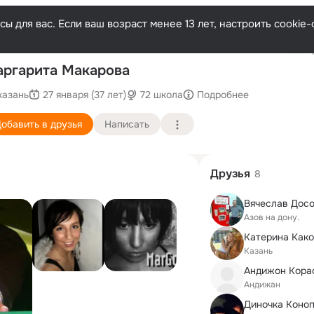
ы для вас. Если ваш возраст менее 13 лет, настроить cooki
Послед
ргарита Макарова
казань
27 января (37 лет)
72 школа
Подробнее
обавить в друзья
Написать
Друзья
8
Вячеслав Дос
Азов на дону.
Катерина Как
Казань
Андижон Кора
Андижан
Диночка Коно