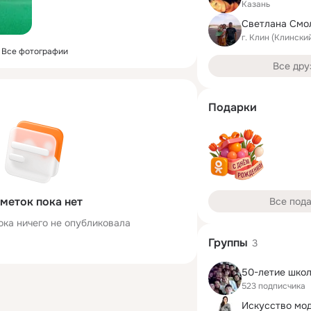
Казань
г. Клин (Клински
Все фотографии
Все дру
Подарки
меток пока нет
Все под
ока ничего не опубликовала
Группы
3
50-летие шко
523 подписчика
Искусство мо