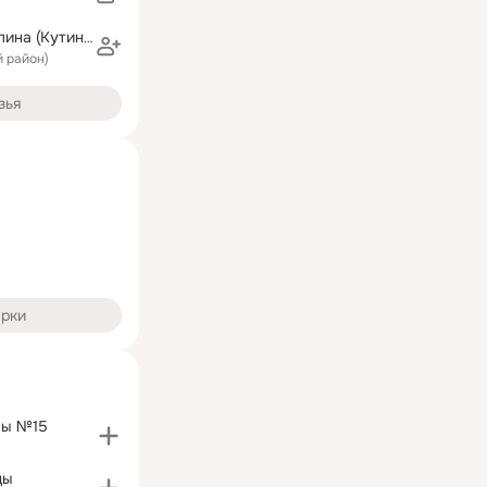
Светлана Смолина (Кутина)
й район)
зья
арки
лы №15
ды