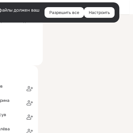
Войти
e-файлы должен ваш
Разрешить все
Настроить
Правая
ний визит: 11 дек 2019
колонка
ов
орина
сув
плёва