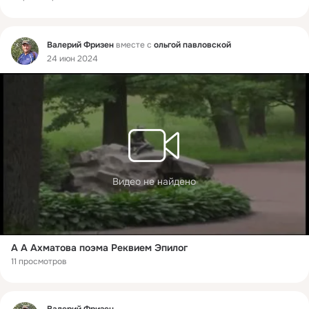
Фид
Валерий Фризен
вместе с
ольгой павловской
24 июн 2024
Видео не найдено
А А Ахматова поэма Реквием Эпилог
11 просмотров
Фид