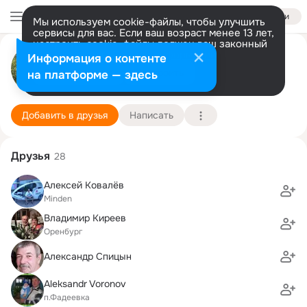
Войти
Мы используем cookie-файлы, чтобы улучшить
сервисы для вас. Если ваш возраст менее 13 лет,
настроить cookie-файлы должен ваш законный
представитель.
Больше информации
Валерий Фризен
Информация о контенте
Разрешить все
Настроить
на платформе — здесь
Минден
8 марта
Подробнее
Добавить в друзья
Написать
Друзья
28
Алексей Ковалёв
Minden
Владимир Киреев
Оренбург
Александр Спицын
Aleksandr Voronov
п.Фадеевка