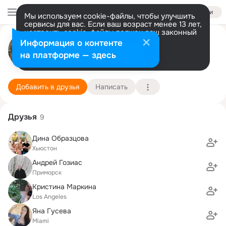
Войти
Мы используем cookie-файлы, чтобы улучшить
сервисы для вас. Если ваш возраст менее 13 лет,
настроить cookie-файлы должен ваш законный
Марина Гозиас
представитель.
Больше информации
Информация о контенте
Разрешить все
Настроить
на платформе — здесь
Шарлотт
19 июня (45 лет)
Институт международных образовательных пр
Подробнее
Добавить в друзья
Написать
Друзья
9
Дина Образцова
Хьюстон
Андрей Гозиас
Приморск
Кристина Маркина
Los Angeles
Яна Гусева
Miami