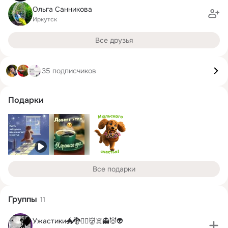
Ольга Санникова
Иркутск
Все друзья
35 подписчиков
Подарки
Все подарки
Группы
11
Ужастики🐲🐉🧛‍♂️👹☠️👻😈👽