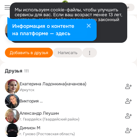
Войти
Мы используем cookie-файлы, чтобы улучшить
сервисы для вас. Если ваш возраст менее 13 лет,
настроить cookie-файлы должен ваш законный
Дмитрий Михайлов Washington
представитель.
Больше информации
Информация о контенте
Разрешить все
Настроить
на платформе — здесь
Иркутск
1 мая (50 лет)
90 школа
Подробнее
Добавить в друзья
Написать
Друзья
111
Екатерина Ладонкина(качанова)
Иркутск
Виктория …
Александр Леушин
г. Гвардейск (Гвардейский район)
Димион M
г. Гуково (Ростовская область)