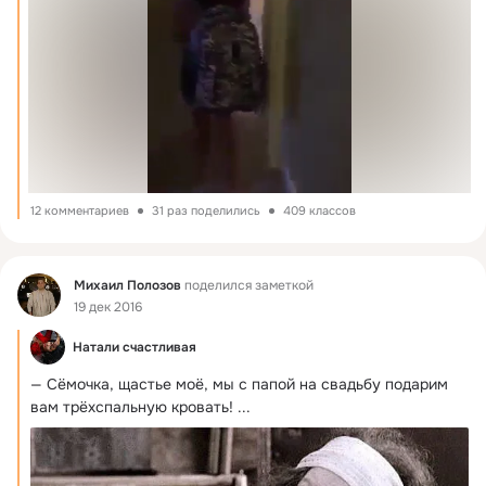
12 комментариев
31 раз поделились
409 классов
Фид
Михаил Полозов
поделился заметкой
19 дек 2016
Натали счастливая
— Сёмочка, щастье моё, мы с папой на свадьбу подарим 
вам трёхспальную кровать!
 ...