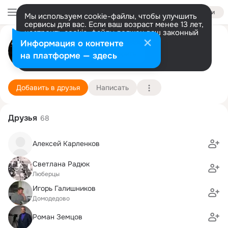
Войти
Мы используем cookie-файлы, чтобы улучшить
сервисы для вас. Если ваш возраст менее 13 лет,
настроить cookie-файлы должен ваш законный
Михаил Полозов
представитель.
Больше информации
Информация о контенте
Разрешить все
Настроить
на платформе — здесь
Москва
3 апреля (53 года)
МГТУ "МАМИ", Московский государственный те
Подробнее
Добавить в друзья
Написать
Друзья
68
Алексей Карленков
Светлана Радюк
Люберцы
Игорь Галишников
Домодедово
Роман Земцов