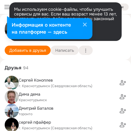
Войти
Мы используем cookie-файлы, чтобы улучшить
сервисы для вас. Если ваш возраст менее 13 лет,
настроить cookie-файлы должен ваш законный
Спартак Горячев
представитель.
Больше информации
Информация о контенте
Разрешить все
Настроить
на платформе — здесь
Торонто
16 марта (52 года)
23 школа
Подробнее
Добавить в друзья
Написать
Друзья
94
Сергей Коноплев
г. Краснотурьинск (Свердловская область)
Дима дема
Краснотурьинск
Дмитрий Баталов
торонто
сергей пфайфер
г. Краснотурьинск (Свердловская область)