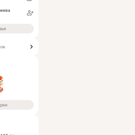
реева
зья
ков
арки