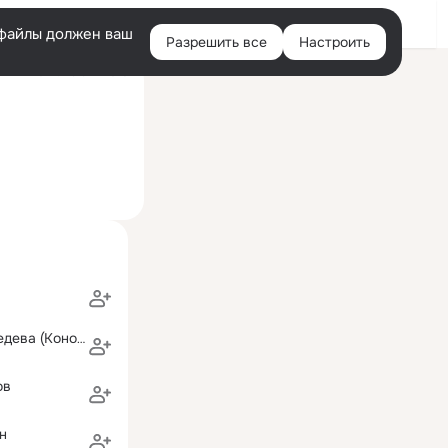
Войти
e-файлы должен ваш
Разрешить все
Настроить
Правая
ий визит: 29 окт 2016
колонка
Наталия Медведева (Коновалова)
ов
н