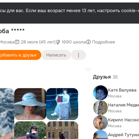
ы для вас. Если ваш возраст менее 13 лет, настроить cooki
Последн
ба *****
Москва
28 июля (45 лет)
1690 школа
Подробнее
обавить в друзья
Написать
Друзья
35
Катя Валуева
Москва
Москва
Кирилл Насон
Москва
Андрей Тутуки