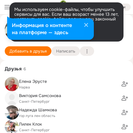
Войти
Мы используем cookie-файлы, чтобы улучшить
сервисы для вас. Если ваш возраст менее 13 лет,
настроить cookie-файлы должен ваш законный
Сергей Самсонов
представитель.
Больше информации
Информация о контенте
Разрешить все
Настроить
на платформе — здесь
СПб.
15 ноября (47 лет)
Юкковская школа-интернат
Подробнее
Добавить в друзья
Написать
Друзья
6
Елена Эрусте
Нарва
Виктория Самсонова
Санкт-Петербург
Надежда Шамкова
гор луга лен область
Лилек Клок
Санкт-Петербург