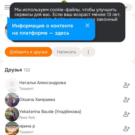
Войти
Мы используем cookie-файлы, чтобы улучшить
сервисы для вас. Если ваш возраст менее 13 лет,
настроить cookie-файлы должен ваш законный
Yelena Panarina
представитель.
Больше информации
Информация о контенте
Разрешить все
Настроить
на платформе — здесь
Нью-Йорк
20 февраля (98 лет)
195 школа
Подробнее
Добавить в друзья
Написать
Друзья
132
Наталья Александрова
Ташкент
Oksana Хамраева
Yekaterina Baude (Уладбекова)
New York
ирина р
Ташкент