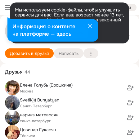
Войти
Мы используем cookie-файлы, чтобы улучшить
сервисы для вас. Если ваш возраст менее 13 лет,
настроить cookie-файлы должен ваш законный
ирина матевосян
представитель.
Больше информации
Информация о контенте
Разрешить все
Настроить
на платформе — здесь
Ереван
27 ноября
76 школа"Республика Ар
Подробнее
Добавить в друзья
Написать
Друзья
44
Елена Голубь (Ерошкина)
Москва
Svetik))) Bunyatyan
Санкт-Петербург
наринэ матевосян
санкт-петербург
Цовинар Гукасян
Tбилиси