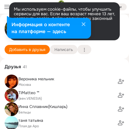
Войти
Мы используем cookie-файлы, чтобы улучшить
сервисы для вас. Если ваш возраст менее 13 лет,
настроить cookie-файлы должен ваш законный
Diana Stránská Ursachi MUDr
представитель.
Больше информации
Информация о контенте
Разрешить все
Настроить
на платформе — здесь
Klášterská Lhota
5 января (45 лет)
6 школа
Подробнее
Добавить в друзья
Написать
Друзья
41
Вероника мельник
Москва
TiMatteo ™
(вен.VENESIA)
Инна Сплавник(Кишларь)
Бельцы
таня татьяна
Плая де Аро