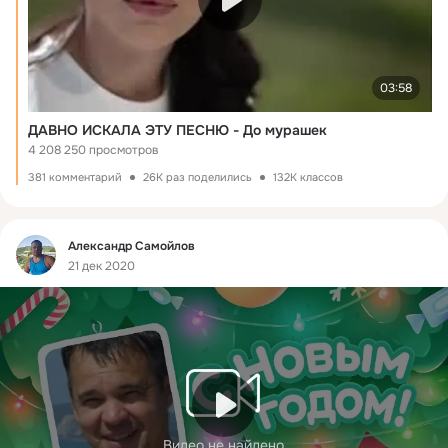
03:58
ДАВНО ИСКАЛА ЭТУ ПЕСНЮ - До мурашек
4 208 250 просмотров
381 комментарий
26K раз поделились
132K классов
Фид
Александр Самойлов
21 дек 2020
Видео не найдено