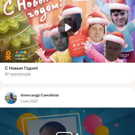
01:37
С Новым Годом!
87 просмотров
Фид
Александр Самойлов
1 сен 2021