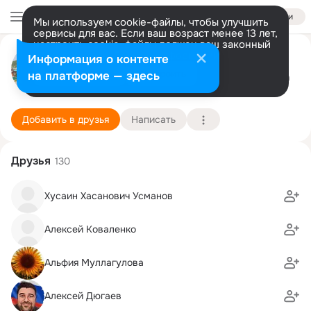
Войти
Мы используем cookie-файлы, чтобы улучшить
сервисы для вас. Если ваш возраст менее 13 лет,
настроить cookie-файлы должен ваш законный
Александр Самойлов
представитель.
Больше информации
Информация о контенте
Разрешить все
Настроить
на платформе — здесь
Краснодар
31 августа (49 лет)
2 школа
Подробнее
Добавить в друзья
Написать
Друзья
130
Хусаин Хасанович Усманов
Алексей Коваленко
Альфия Муллагулова
Алексей Дюгаев