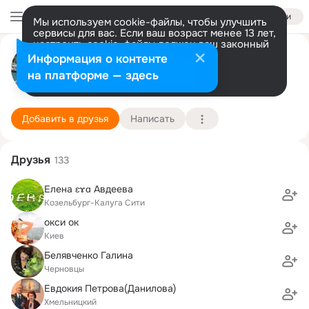
Войти
Мы используем cookie-файлы, чтобы улучшить
сервисы для вас. Если ваш возраст менее 13 лет,
настроить cookie-файлы должен ваш законный
Егор Скуратов
представитель.
Больше информации
Информация о контенте
Разрешить все
Настроить
на платформе — здесь
Москва
21 мая (41 год)
3 школа
Подробнее
Добавить в друзья
Написать
Друзья
133
Елена ɛɤɑ Авдеева
Козельбург-Калуга Сити
окси ок
Киев
Белявченко Галина
Черновцы
Евдокия Петрова(Данилова)
Хмельницкий