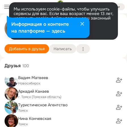
Войти
Мы используем cookie-файлы, чтобы улучшить
сервисы для вас. Если ваш возраст менее 13 лет,
настроить cookie-файлы должен ваш законный
Наталия Максак
представитель.
Больше информации
Информация о контенте
Разрешить все
Настроить
на платформе — здесь
Томск (Новосибирск)
2 декабря (55 лет)
53 школа
Подробнее
Добавить в друзья
Написать
Друзья
100
Вадим Матвеев
Новосибирск
Аркадий Канаев
г. Томск (Томская область)
Туристическое Агентство
Томск
Нина Кончевская
Томск