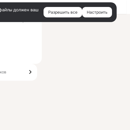
Войти
e-файлы должен ваш
Разрешить все
Настроить
Правая
ий визит: вчера 20:43
колонка
ков