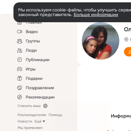
Мы используем cookie-файлы, чтобы улучшить сервис
законный представитель.
Больше информации
Левая
Главная
колонка
Ол
Видео
Группы
Люди
Д
Публикации
Игры
Подарки
Поздравления
Рекомендации
Сменить язык
Рекламодателям
Помощь
Информа
Новости
Ещё
Мы применяем