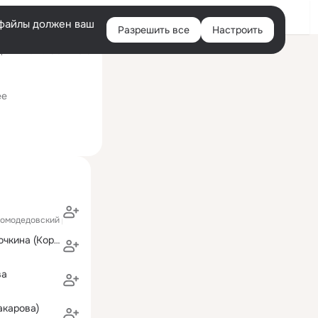
Войти
e-файлы должен ваш
Разрешить все
Настроить
Правая
ний визит: 15 авг 2019
колонка
манитарный институт
ее
Домодедовский район)
Светлана Сёмочкина (Королева)
ва
акарова)