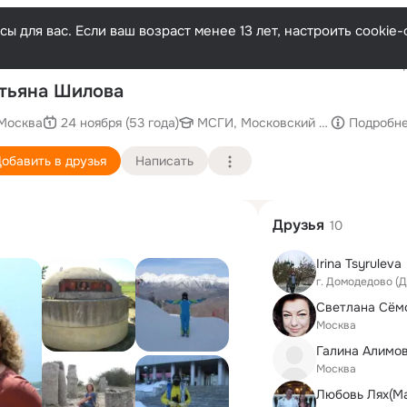
ы для вас. Если ваш возраст менее 13 лет, настроить cooki
Послед
тьяна Шилова
Москва
24 ноября (53 года)
МСГИ, Московский социально-гу
Подробн
обавить в друзья
Написать
Друзья
10
Irina Tsyruleva
г. Домодедово (
Москва
Галина Алимо
Москва
Любовь Лях(М