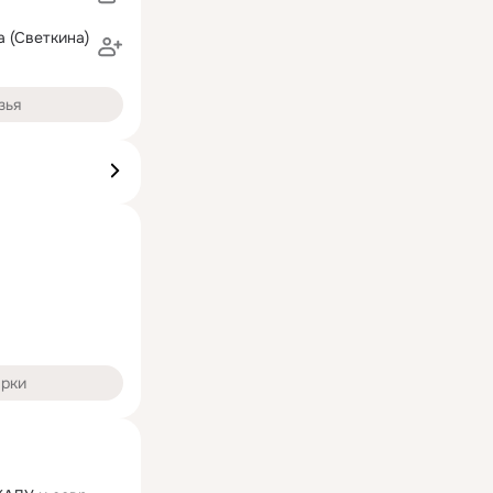
 (Светкина)
зья
арки