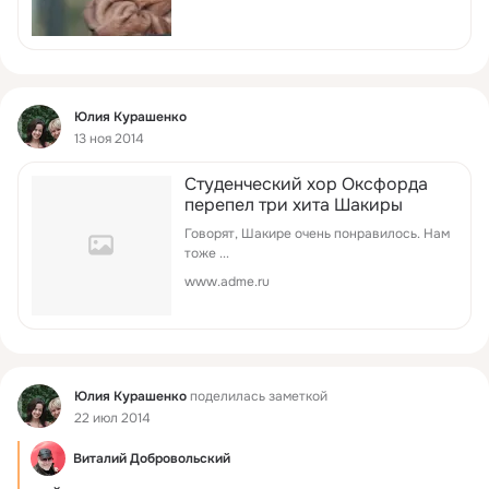
Фид
Юлия Курашенко
13 ноя 2014
Студенческий хор Оксфорда
перепел три хита Шакиры
Говорят, Шакире очень понравилось. Нам
тоже ...
www.adme.ru
Фид
Юлия Курашенко
поделилась заметкой
22 июл 2014
Виталий Добровольский