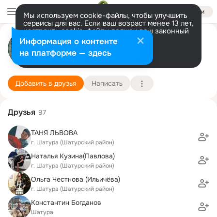
Войти
Мы используем cookie-файлы, чтобы улучшить
сервисы для вас. Если ваш возраст менее 13 лет,
настроить cookie-файлы должен ваш законный
Юлия Курашенко
представитель.
Больше информации
Информация о контенте
Разрешить все
Настроить
на платформе — здесь
Москва
24 сентября (44 года)
2 школа
Подробнее
Добавить в друзья
Написать
Друзья
97
ТАНЯ ЛЬВОВА
г. Шатура (Шатурский район)
Наталья Кузина(Павлова)
г. Шатура (Шатурский район)
Ольга Честнова (Ильичёва)
г. Шатура (Шатурский район)
Константин Богданов
Шатура