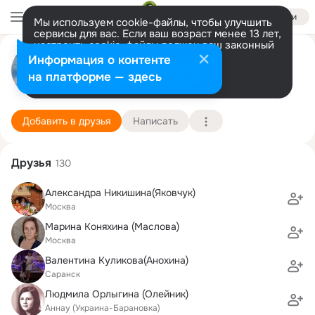
Войти
Мы используем cookie-файлы, чтобы улучшить
сервисы для вас. Если ваш возраст менее 13 лет,
настроить cookie-файлы должен ваш законный
Елена Кузьмина
представитель.
Больше информации
Информация о контенте
Разрешить все
Настроить
на платформе — здесь
Москва
30 июля (44 года)
МГППУ, Московский городской психолого-педа
Подробнее
Добавить в друзья
Написать
Друзья
130
Александра Никишина(Яковчук)
Москва
Марина Коняхина (Маслова)
Москва
Валентина Куликова(Анохина)
Саранск
Людмила Орлыгина (Олейник)
Аннау (Украина-Барановка)