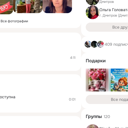
Дмитров
г. Дмитров (Дми
Все фотографии
Все дру
409 подпис
4:11
Подарки
оступна
Все под
0:01
Группы
120