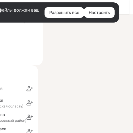
Войти
e-файлы должен ваш
Разрешить все
Настроить
Правая
ий визит: вчера 19:49
колонка
ов
ов
ская область)
ова
тровский район)
аев