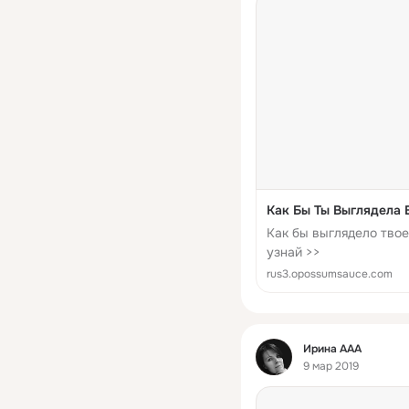
Как Бы Ты Выглядела 
Как бы выглядело тво
узнай >>
rus3.opossumsauce.com
Фид
Ирина ААА
9 мар 2019