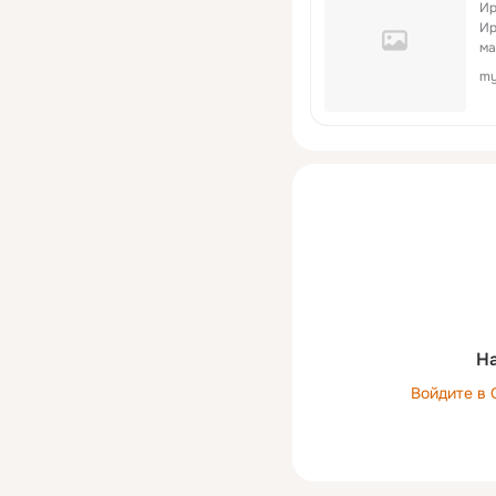
Ир
Ир
ма
my
На
Войдите в 