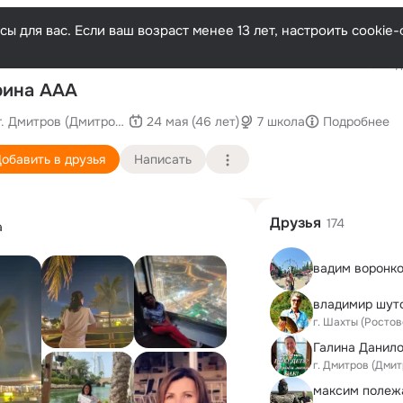
ы для вас. Если ваш возраст менее 13 лет, настроить cooki
Последн
рина ААА
г. Дмитров (Дмитровский район)
24 мая (46 лет)
7 школа
Подробнее
обавить в друзья
Написать
Друзья
174
а
вадим воронк
владимир шут
г. Шахты (Ростов
Галина Данил
г. Дмитров (Дми
максим полеж