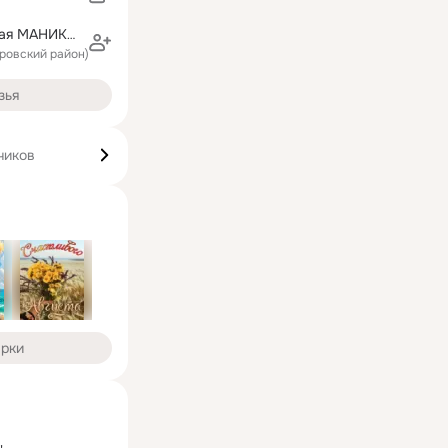
Ольга Головатая МАНИКЮР ТАТУАЖ
тровский район)
зья
чиков
арки