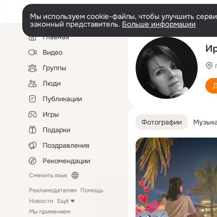
Мы используем cookie-файлы, чтобы улучшить сервис
законный представитель.
Больше информации
Левая
Главная
колонка
И
Видео
Группы
Люди
Д
Публикации
Игры
Фотографии
Музык
Подарки
Поздравления
Рекомендации
Сменить язык
Рекламодателям
Помощь
Новости
Ещё
Мы применяем