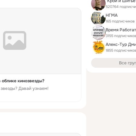
"Крой и Шитьё
520764 подписч
НГМА
165 подписчиков
Время Работат
3155 подписчико
1855 подписчико
Все гру
в облике кинозвезды?
и звезды? Давай узнаем!