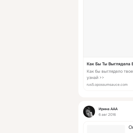
Как Бы Ты Выглядела 
Как бы выглядело тво
узнай >>
rus5.opossumsauce.com
Фид
Ирина ААА
6 авг 2016
О