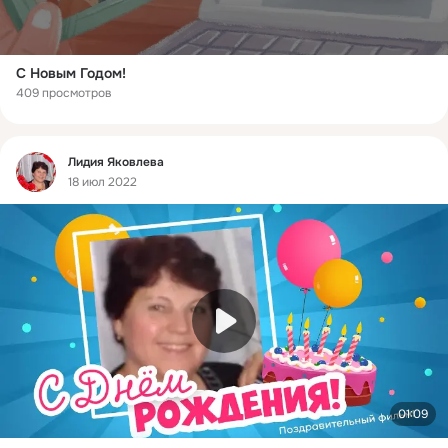
С Новым Годом!
409 просмотров
Фид
Лидия Яковлева
18 июл 2022
01:09