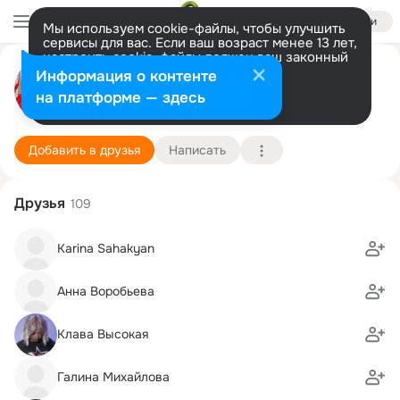
Войти
Мы используем cookie-файлы, чтобы улучшить
сервисы для вас. Если ваш возраст менее 13 лет,
настроить cookie-файлы должен ваш законный
представитель.
Больше информации
Лидия Яковлева
Информация о контенте
GIF
Разрешить все
Настроить
на платформе — здесь
Москва
17 июля (71 год)
Подробнее
Добавить в друзья
Написать
Друзья
109
Karina Sahakyan
Анна Воробьева
Клава Высокая
Галина Михайлова