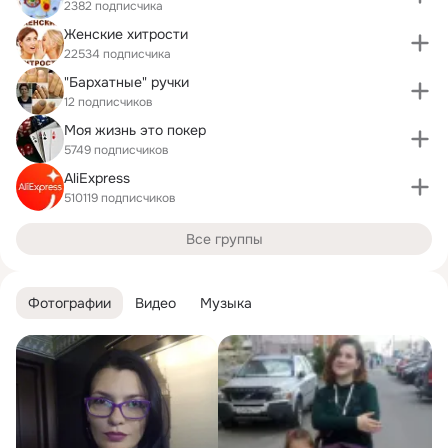
2382 подписчика
Женские хитрости
22534 подписчика
"Бархатные" ручки
12 подписчиков
Моя жизнь это покер
5749 подписчиков
AliExpress
510119 подписчиков
Все группы
Фотографии
Видео
Музыка