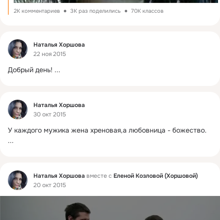
2K комментариев
3K раз поделились
70K классов
Фид
Наталья Хоршова
22 ноя 2015
Добрый день!
 ...
Фид
Наталья Хоршова
30 окт 2015
У каждого мужика жена хреновая,а любовница - божество.
...
Фид
Наталья Хоршова
вместе с
Еленой Козловой (Хоршовой)
20 окт 2015