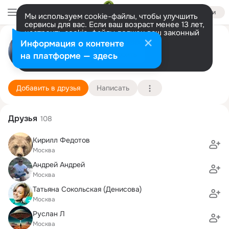
Войти
Мы используем cookie-файлы, чтобы улучшить
сервисы для вас. Если ваш возраст менее 13 лет,
настроить cookie-файлы должен ваш законный
Наталья Хоршова
представитель.
Больше информации
Информация о контенте
Разрешить все
Настроить
на платформе — здесь
москва (новогиреево)
23 июня (43 года)
Школа при Посольстве РФ
Подробнее
Добавить в друзья
Написать
Друзья
108
Кирилл Федотов
Москва
Андрей Андрей
Москва
Татьяна Сокольская (Денисова)
Москва
Руслан Л
Москва