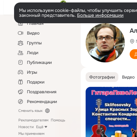
Мы используем cookie-файлы, чтобы улучшить сервис
законный представитель.
Больше информации
Левая
Главная
колонка
Ал
Видео
Группы
Люди
Д
Публикации
Игры
Фотографии
Видео
Подарки
Поздравления
Рекомендации
Сменить язык
Рекламодателям
Помощь
Новости
Ещё
Мы применяем