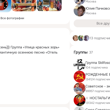
Москва
Москва
Все фотографии
Все дру
13 подписчи
ень))) Группа «Улица красных зорь» 
Группы
мантичную осеннюю песню «Отель 
37
Группа Sklifos
104 подписчика
РОЖДЕННЫЕ 
134124 подписчи
99957 подписчик
131342 подписчи