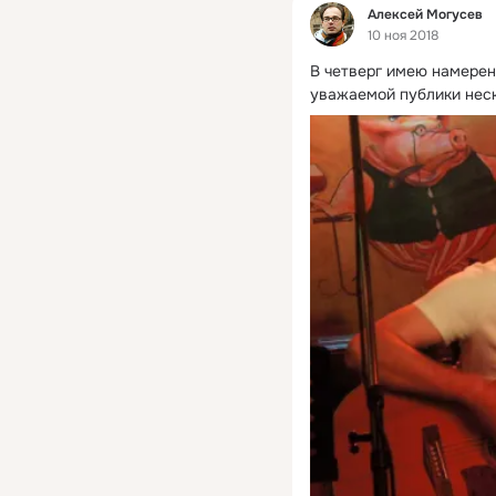
Фид
Алексей Могусев
10 ноя 2018
В четверг имею намерен
уважаемой публики неск