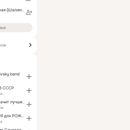
Юлия Пачковская (Шалимова)
зья
ков
ovsky band
В СССР
ка
Советское - значит лучшее!!!
ов
☆ НОСТАЛЬГИЯ для РОЖДЕННЫХ в СССР ☆
ка
Союз Советских Социалистических Республик!