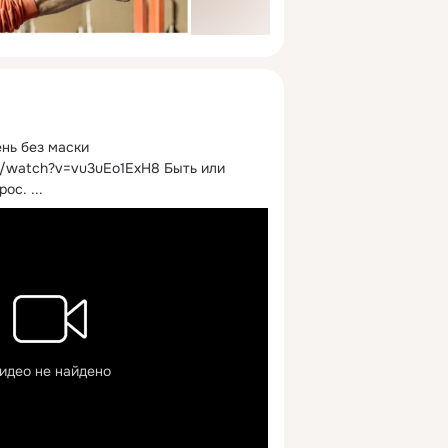
ень без маски
/watch?v=vu3uEo1ExH8 Быть или 
рос.
 ...
идео не найдено