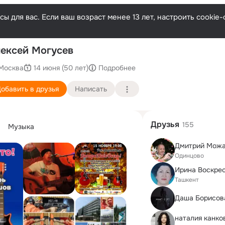
ы для вас. Если ваш возраст менее 13 лет, настроить cooki
Пос
ексей Могусев
Москва
14 июня (50 лет)
Подробнее
обавить в друзья
Написать
Друзья
155
Музыка
Дмитрий Мож
Одинцово
Ирина Воскре
Ташкент
Даша Борисов
наталия канко