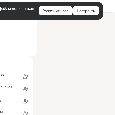
Войти
e-файлы должен ваш
Разрешить все
Настроить
Правая
ледний визит: 30 июл
колонка
аев
сенская
а
ва