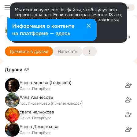
Войти
Мы используем cookie-файлы, чтобы улучшить
сервисы для вас. Если ваш возраст менее 13 лет,
настроить cookie-файлы должен ваш законный
представитель.
Больше информации
Вероника Геллер
Информация о контенте
Разрешить все
Настроить
на платформе — здесь
санкт-петербург
21 февраля
Подробнее
Добавить в друзья
Написать
Друзья
65
Елена Белова (Горулева)
Санкт-Петербург
Алла Аванесова
пос. Иноземцево (г. Железноводск)
света челнокова
Санкт-Петербург
Елена Дементьева
Санкт-Петербург