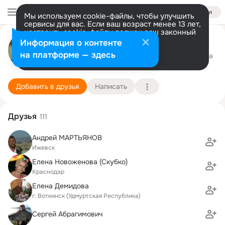
Войти
Мы используем cookie-файлы, чтобы улучшить
сервисы для вас. Если ваш возраст менее 13 лет,
настроить cookie-файлы должен ваш законный
Валерий Сухих
представитель.
Больше информации
Информация о контенте
Разрешить все
Настроить
на платформе — здесь
los angeles
4 ноября (104 года)
19 школа
Подробнее
Добавить в друзья
Написать
Друзья
111
Андрей МАРТЬЯНОВ
Ижевск
Елена Новоженова (Скубко)
Краснодар
Елена Демидова
г. Воткинск (Удмуртская Республика)
Сергей Абрагимович