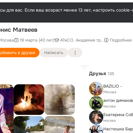
ы для вас. Если ваш возраст менее 13 лет, настроить cooki
Послед
нис Матвеев
Москва
19 марта (40 лет)
АТиСО, Академия труда и социаль
Подробнее
обавить в друзья
Написать
Друзья
135
BAZILIO -
Москва
антон димаков
москва
Екатерина Со
москва
Настюшка Бар