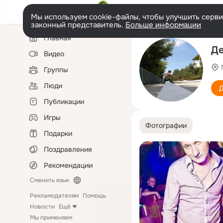
Мы используем cookie-файлы, чтобы улучшить сервис
законный представитель.
Больше информации
Левая
Главная
колонка
Де
Видео
Группы
Люди
Д
Публикации
Игры
Фотографии
Подарки
Поздравления
Рекомендации
Сменить язык
Рекламодателям
Помощь
Новости
Ещё
Мы применяем