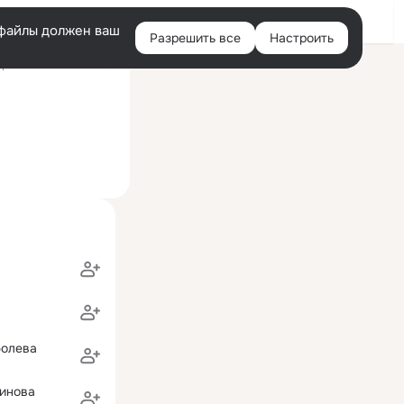
Войти
e-файлы должен ваш
Разрешить все
Настроить
Правая
ний визит: 21 сен 2011
колонка
ных отношений (ВШПД ВЦСПС им. Н.М. Шверника)
болева
инова