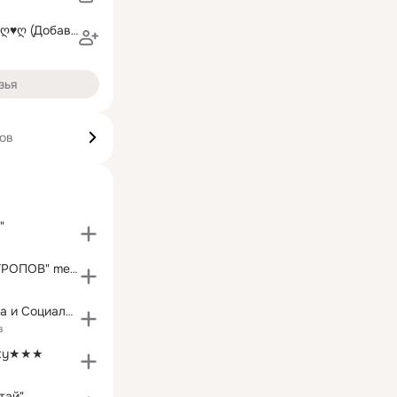
♥ღ♥ღ AMORE♥ღ♥ღ (Добавляю только друзей)
зья
ков
"
"ШОУ МИЗАНТРОПОВ" megapolis 89.5 fm
Академия Труда и Социальных Отношений
в
rty★★★
етай"