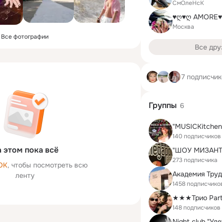
СмОлеНсК
Москва
Все фотографии
Все дру
7 подписчи
Группы
6
"MUSICKitchen
140 подписчиков
 этом пока всё
273 подписчика
ОК
, чтобы посмотреть всю
ленту
1458 подписчико
★★★Трио Pa
148 подписчиков
Night club "Ул