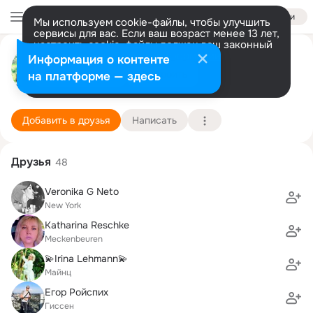
Войти
Мы используем cookie-файлы, чтобы улучшить
сервисы для вас. Если ваш возраст менее 13 лет,
настроить cookie-файлы должен ваш законный
Olga Gergert
представитель.
Больше информации
Информация о контенте
Разрешить все
Настроить
на платформе — здесь
Sulzbach-Rosenberg
13 августа (51 год)
56 школа
Подробнее
Добавить в друзья
Написать
Друзья
48
Veronika G Neto
New York
Katharina Reschke
Meckenbeuren
💫Irina Lehmann💫
Майнц
Егор Ройспих
Гиссен