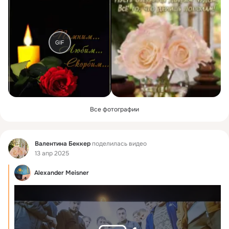
GIF
Все фотографии
Фид
Bалентина Беккер
поделилась видео
13 апр 2025
Alexander Meisner