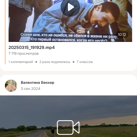
10:12
20250315_191929.mp4
7 719 просмотров
1 комментарий
2 раза поделились
7 классов
Фид
Bалентина Беккер
3 сен 2024