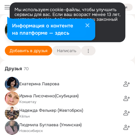
Войти
Мы используем cookie-файлы, чтобы улучшить
сервисы для вас. Если ваш возраст менее 13 лет,
настроить cookie-файлы должен ваш законный
представитель.
Больше информации
Bалентина Беккер
Информация о контенте
Разрешить все
Настроить
на платформе — здесь
Летовочное
28 мая
Подробнее
Добавить в друзья
Написать
Друзья
70
Екатерина Лаврова
Ирина Лисоченко(Скубицкая)
Кокшетау
Надежда Фелькер (Жевтобрюх)
Кёльн
Людмила Буглаева (Уминская)
Новосибирск