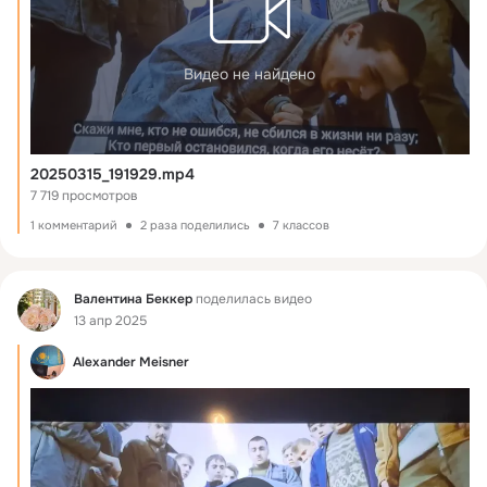
Видео не найдено
20250315_191929.mp4
7 719 просмотров
1 комментарий
2 раза поделились
7 классов
Фид
Bалентина Беккер
поделилась видео
13 апр 2025
Alexander Meisner