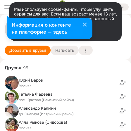
Войти
Мы используем cookie-файлы, чтобы улучшить
сервисы для вас. Если ваш возраст менее 13 лет,
настроить cookie-файлы должен ваш законный
Мария Безрученко
представитель.
Больше информации
Информация о контенте
Разрешить все
Настроить
на платформе — здесь
Москва
14 июня (43 года)
431 школа (с углубленным изучением иностран
Подробнее
Добавить в друзья
Написать
Друзья
95
Юрий Варов
Москва
Татьяна Фадеева
пос. Кратово (Раменский район)
Александр Калмин
дп. Снегири (Истринский район)
Алла Рыкова (Сидорова)
Москва