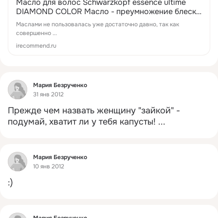
Масло для волос Schwarzkopf essence ultime
DIAMOND COLOR Масло - преумножение блеска
с сывороткой Блеск Бриллианта и UV-фильтром
Маслами не пользовалась уже достаточно давно, так как
для окрашенных и мелированных волос | Отзывы
совершенно ...
покупателей
irecommend.ru
Фид
Мария Безрученко
31 янв 2012
Прежде чем назвать женщину "зайкой" - 
подумай, хватит ли у тебя капусты!
 ...
Фид
Мария Безрученко
10 янв 2012
:)
Фид
Мария Безрученко