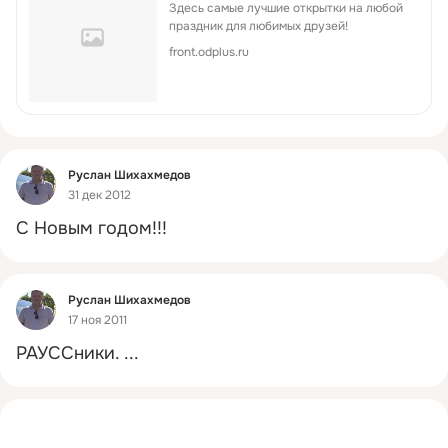
Здесь самые лучшие открытки на любой
праздник для любимых друзей!
front.odplus.ru
Фид
Руслан Шихахмедов
31 дек 2012
С Новым годом!!!
Фид
Руслан Шихахмедов
17 ноя 2011
РАУССники.
 ...