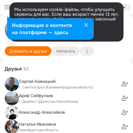
Войти
Мы используем cookie-файлы, чтобы улучшить
сервисы для вас. Если ваш возраст менее 13 лет,
настроить cookie-файлы должен ваш законный
Руслан Шихахмедов
представитель.
Больше информации
Информация о контенте
Разрешить все
Настроить
на платформе — здесь
Рига
26 июля (57 лет)
33 школа ГСВГ
Подробнее
Добавить в друзья
Написать
Друзья
52
Сергей Кияницкий
г. Светлогорск (Калининградская область)
Ариф Сейфулаев
г. Дербент (Дагестан Республика)
Александр Алексейков
Наталья Ивановна
Оренбургская область