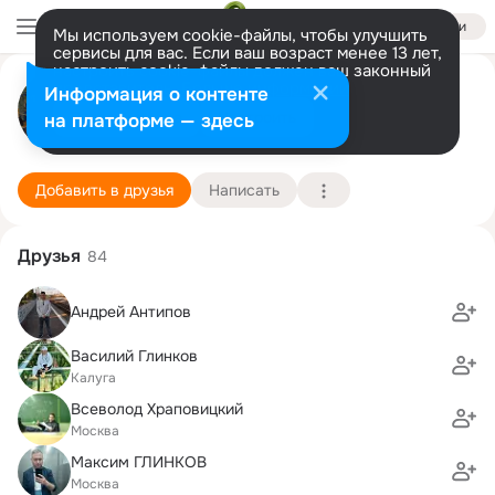
Войти
Мы используем cookie-файлы, чтобы улучшить
сервисы для вас. Если ваш возраст менее 13 лет,
настроить cookie-файлы должен ваш законный
Андрей Кирпиченко
представитель.
Больше информации
Информация о контенте
Разрешить все
Настроить
на платформе — здесь
Москва
3 апреля (40 лет)
1903 школа
Подробнее
Добавить в друзья
Написать
Друзья
84
Андрей Антипов
Василий Глинков
Калуга
Всеволод Храповицкий
Москва
Максим ГЛИНКОВ
Москва